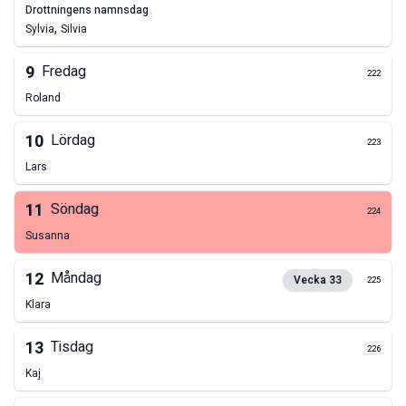
drottningens namnsdag
,
Sylvia
Silvia
9
Fredag
222
Roland
10
Lördag
223
Lars
11
Söndag
224
Susanna
12
Måndag
Vecka
33
225
Klara
13
Tisdag
226
Kaj