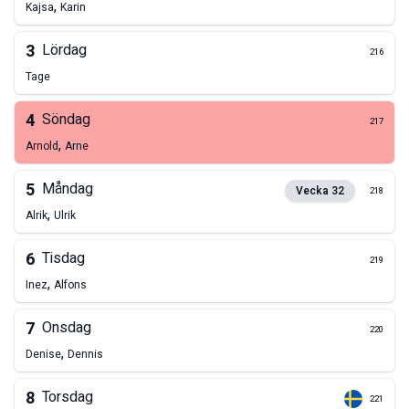
,
Kajsa
Karin
3
Lördag
216
Tage
4
Söndag
217
,
Arnold
Arne
5
Måndag
Vecka
32
218
,
Alrik
Ulrik
6
Tisdag
219
,
Inez
Alfons
7
Onsdag
220
,
Denise
Dennis
8
Torsdag
221