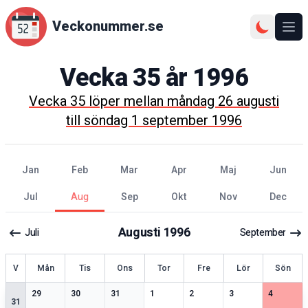
Veckonummer.se
Ope
Vecka
35
år
1996
Vecka
35
löper mellan
måndag 26 augusti
till
söndag 1 september 1996
jan
feb
mar
apr
maj
jun
jul
aug
sep
okt
nov
dec
Augusti
1996
Juli
September
ecka
V
Mån
Tis
Ons
Tor
Fre
Lör
Sön
2
speciella datum
1
speciella datum
2
speciella datum
1
speciella datum
2
speciella datum
1
speciella datum
2
speciell
29
30
31
1
2
3
4
31