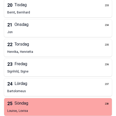
20
Tisdag
233
,
Bernt
Bernhard
21
Onsdag
234
Jon
22
Torsdag
235
,
Henrika
Henrietta
23
Fredag
236
,
Signhild
Signe
24
Lördag
237
Bartolomeus
25
Söndag
238
,
Louise
Lovisa