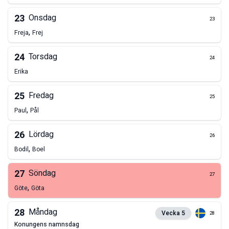
23
Onsdag
23
,
Freja
Frej
24
Torsdag
24
Erika
25
Fredag
25
,
Paul
Pål
26
Lördag
26
,
Bodil
Boel
27
Söndag
27
,
Göte
Göta
28
Måndag
Vecka
5
28
konungens namnsdag