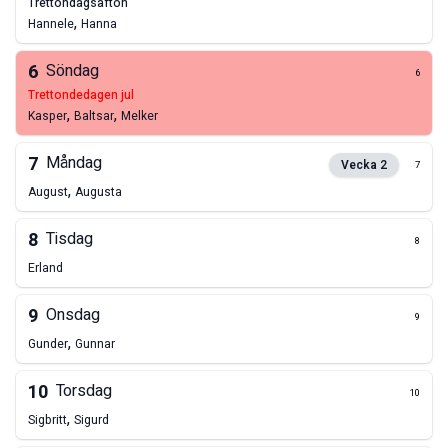
trettondagsafton
,
Hannele
Hanna
6
Söndag
6
trettondedagen jul
,
,
Kasper
Baltsar
Melker
7
Måndag
Vecka
2
7
,
August
Augusta
8
Tisdag
8
Erland
9
Onsdag
9
,
Gunder
Gunnar
10
Torsdag
10
,
Sigbritt
Sigurd