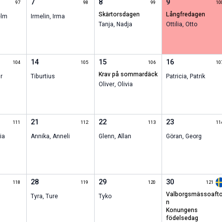
7
8
9
97
98
99
10
skärtorsdagen
långfredagen
elm
Irmelin
,
Irma
Tanja
,
Nadja
Ottilia
,
Otto
14
15
16
104
105
106
10
krav på sommardäck
r
Tiburtius
Patricia
,
Patrik
Oliver
,
Olivia
21
22
23
111
112
113
11
ia
Annika
,
Anneli
Glenn
,
Allan
Göran
,
Georg
28
29
30
118
119
120
121
valborgsmässoafto
Tyra
,
Ture
Tyko
n
konungens
födelsedag