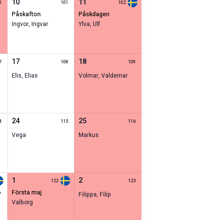
10
11
0
101
102
påskafton
påskdagen
Ingvor
,
Ingvar
Ylva
,
Ulf
17
18
7
108
109
Elis
,
Elias
Volmar
,
Valdemar
24
25
4
115
116
Vega
Markus
1
2
122
123
första maj
Filippa
,
Filip
Valborg