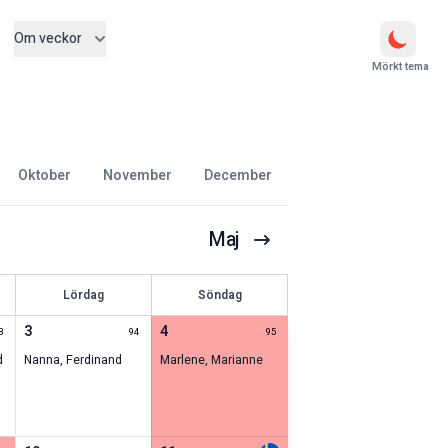
Om veckor
Mörkt tema
oktober
november
december
Maj
Lördag
Söndag
3
4
3
94
95
d
Nanna
,
Ferdinand
Marlene
,
Marianne