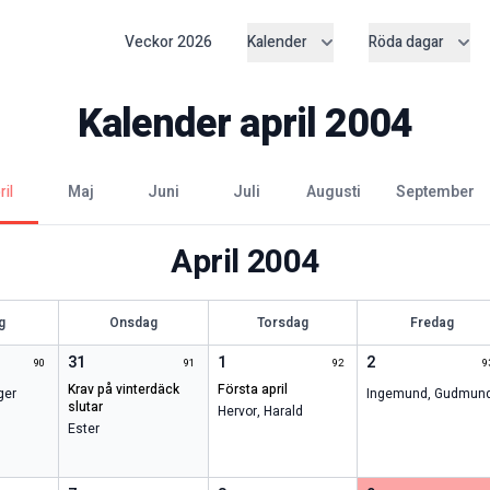
Veckor
2026
Kalender
Röda dagar
Kalender
april
2004
pril
maj
juni
juli
augusti
september
April
2004
g
Onsdag
Torsdag
Fredag
31
1
2
90
91
92
9
krav på vinterdäck
första april
ger
Ingemund
,
Gudmun
slutar
Hervor
,
Harald
Ester