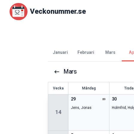
Veckonummer.se
januari
februari
mars
a
Mars
V
ecka
Måndag
Tisda
29
30
89
Jens
,
Jonas
Holmfrid
,
Hol
14