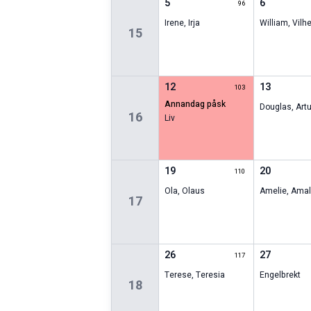
5
6
96
Irene
,
Irja
William
,
Vilh
15
12
13
103
annandag påsk
Douglas
,
Artu
16
Liv
19
20
110
Ola
,
Olaus
Amelie
,
Amal
17
26
27
117
Terese
,
Teresia
Engelbrekt
18