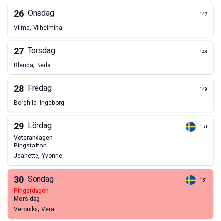
26
Onsdag
147
,
Vilma
Vilhelmina
27
Torsdag
148
,
Blenda
Beda
28
Fredag
149
,
Borghild
Ingeborg
29
Lördag
150
veterandagen
pingstafton
,
Jeanette
Yvonne
30
Söndag
151
pingstdagen
mors dag
,
Veronika
Vera