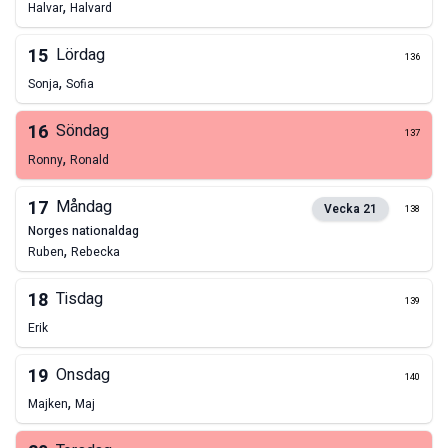
,
Halvar
Halvard
15
Lördag
136
,
Sonja
Sofia
16
Söndag
137
,
Ronny
Ronald
17
Måndag
Vecka
21
138
norges nationaldag
,
Ruben
Rebecka
18
Tisdag
139
Erik
19
Onsdag
140
,
Majken
Maj