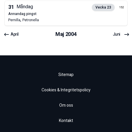
31
Måndag
Vecka
23
152
annandag pingst
,
Pernilla
Petronella
Maj
2004
April
Juni
Sitemap
Cookies & Integritetspolicy
Om oss
Kontakt