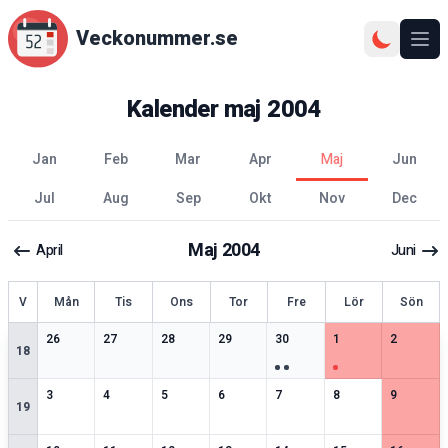
Veckonummer.se
Ope
Kalender
maj
2004
jan
feb
mar
apr
maj
jun
jul
aug
sep
okt
nov
dec
Maj
2004
April
Juni
ecka
V
Mån
Tis
Ons
Tor
Fre
Lör
Sön
2
speciella datum
1
speciella datum
2
speciella datum
1
speciella datum
3
speciella datum
2
speciella datum
2
speciell
26
27
28
29
30
1
2
18
2
speciella datum
2
speciella datum
2
speciella datum
2
speciella datum
2
speciella datum
1
speciella datum
2
speciell
3
4
5
6
7
8
9
19