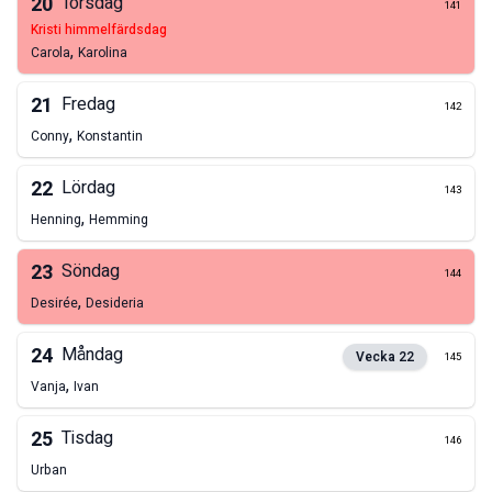
20
Torsdag
141
kristi himmelfärdsdag
,
Carola
Karolina
21
Fredag
142
,
Conny
Konstantin
22
Lördag
143
,
Henning
Hemming
23
Söndag
144
,
Desirée
Desideria
24
Måndag
Vecka
22
145
,
Vanja
Ivan
25
Tisdag
146
Urban