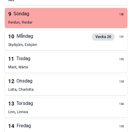
Åke
9
Söndag
130
,
Reidun
Reidar
10
Måndag
Vecka
20
131
,
Styrbjörn
Esbjörn
11
Tisdag
132
,
Märit
Märta
12
Onsdag
133
,
Lotta
Charlotta
13
Torsdag
134
,
Linn
Linnea
14
Fredag
135