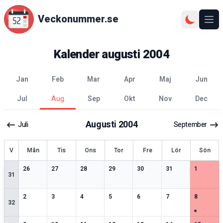
Veckonummer.se
Ope
Kalender
augusti
2004
jan
feb
mar
apr
maj
jun
jul
aug
sep
okt
nov
dec
Augusti
2004
Juli
September
ecka
V
Mån
Tis
Ons
Tor
Fre
Lör
Sön
2
speciella datum
1
speciella datum
2
speciella datum
2
speciella datum
1
speciella datum
2
speciella datum
1
speciell
26
27
28
29
30
31
1
31
2
speciella datum
1
speciella datum
2
speciella datum
2
speciella datum
2
speciella datum
2
speciella datum
3
speciell
2
3
4
5
6
7
8
32