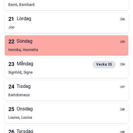
,
Bernt
Bernhard
21
Lördag
234
Jon
22
Söndag
235
,
Henrika
Henrietta
23
Måndag
Vecka
35
236
,
Signhild
Signe
24
Tisdag
237
Bartolomeus
25
Onsdag
238
,
Louise
Lovisa
26
Torsdag
239