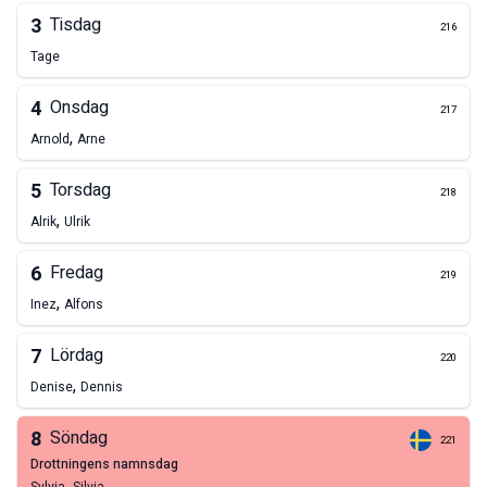
3
Tisdag
216
Tage
4
Onsdag
217
,
Arnold
Arne
5
Torsdag
218
,
Alrik
Ulrik
6
Fredag
219
,
Inez
Alfons
7
Lördag
220
,
Denise
Dennis
8
Söndag
221
drottningens namnsdag
,