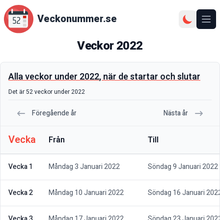
Veckonummer.se
Ope
Veckor
2022
Alla veckor under
2022
, när de startar och slutar
Det är
52
veckor under
2022
Föregående år
Nästa år
Vecka
Från
Till
Vecka 1
Måndag 3 Januari 2022
Söndag 9 Januari 2022
Vecka 2
Måndag 10 Januari 2022
Söndag 16 Januari 202
Vecka 3
Måndag 17 Januari 2022
Söndag 23 Januari 202