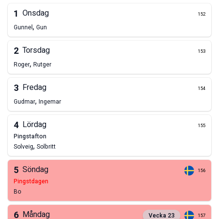
1
Onsdag
152
,
Gunnel
Gun
2
Torsdag
153
,
Roger
Rutger
3
Fredag
154
,
Gudmar
Ingemar
4
Lördag
155
pingstafton
,
Solveig
Solbritt
5
Söndag
156
pingstdagen
Bo
6
Måndag
Vecka
23
157