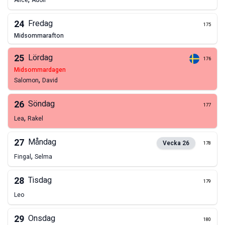
Alice
Adolf
24
Fredag
175
midsommarafton
25
Lördag
176
midsommardagen
,
Salomon
David
26
Söndag
177
,
Lea
Rakel
27
Måndag
Vecka
26
178
,
Fingal
Selma
28
Tisdag
179
Leo
29
Onsdag
180