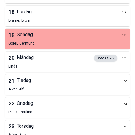
18
Lördag
169
,
Bjarne
Björn
19
Söndag
170
,
Görel
Germund
20
Måndag
Vecka
25
171
Linda
21
Tisdag
172
,
Alvar
Alf
22
Onsdag
173
,
Paula
Paulina
23
Torsdag
174
,