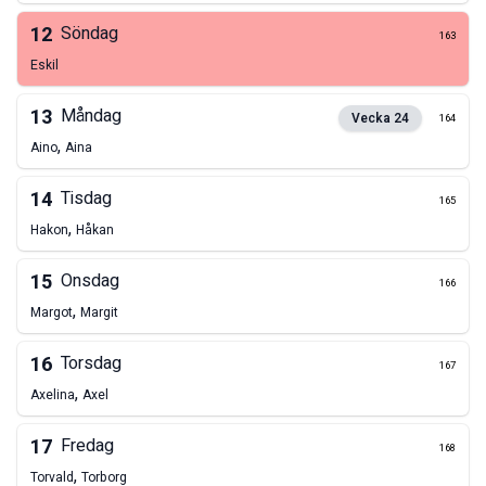
12
Söndag
163
Eskil
13
Måndag
Vecka
24
164
,
Aino
Aina
14
Tisdag
165
,
Hakon
Håkan
15
Onsdag
166
,
Margot
Margit
16
Torsdag
167
,
Axelina
Axel
17
Fredag
168
,
Torvald
Torborg