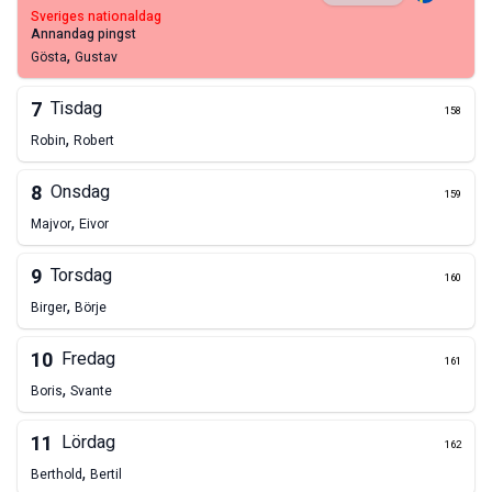
sveriges nationaldag
annandag pingst
,
Gösta
Gustav
7
Tisdag
158
,
Robin
Robert
8
Onsdag
159
,
Majvor
Eivor
9
Torsdag
160
,
Birger
Börje
10
Fredag
161
,
Boris
Svante
11
Lördag
162
,
Berthold
Bertil