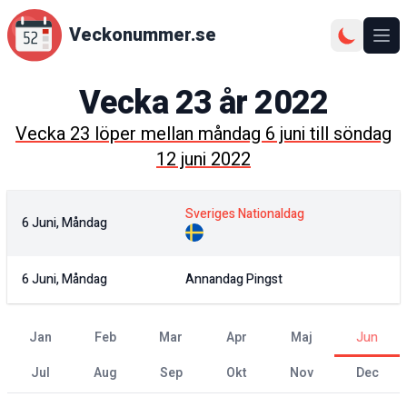
Veckonummer.se
Ope
Vecka
23
år
2022
Vecka
23
löper mellan
måndag 6 juni
till
söndag
12 juni 2022
Sveriges Nationaldag
6 Juni, Måndag
6 Juni, Måndag
Annandag Pingst
jan
feb
mar
apr
maj
jun
jul
aug
sep
okt
nov
dec