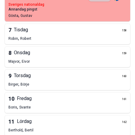
sveriges nationaldag
annandag pingst
,
Gösta
Gustav
7
Tisdag
158
,
Robin
Robert
8
Onsdag
159
,
Majvor
Eivor
9
Torsdag
160
,
Birger
Börje
10
Fredag
161
,
Boris
Svante
11
Lördag
162
,
Berthold
Bertil