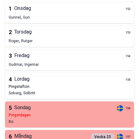
1
Onsdag
152
,
Gunnel
Gun
2
Torsdag
153
,
Roger
Rutger
3
Fredag
154
,
Gudmar
Ingemar
4
Lördag
155
pingstafton
,
Solveig
Solbritt
5
Söndag
156
pingstdagen
Bo
6
Måndag
Vecka
23
157