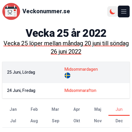
Veckonummer.se
Ope
Vecka
25
år
2022
Vecka
25
löper mellan
måndag 20 juni
till
söndag
26 juni 2022
Midsommardagen
25 Juni, Lördag
24 Juni, Fredag
Midsommarafton
jan
feb
mar
apr
maj
jun
jul
aug
sep
okt
nov
dec