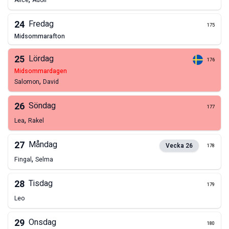
Alice
Adolf
24
Fredag
175
midsommarafton
25
Lördag
176
midsommardagen
,
Salomon
David
26
Söndag
177
,
Lea
Rakel
27
Måndag
Vecka
26
178
,
Fingal
Selma
28
Tisdag
179
Leo
29
Onsdag
180