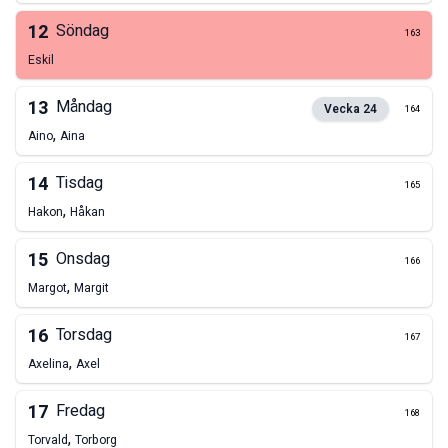
12
Söndag
163
Eskil
13
Måndag
Vecka
24
164
,
Aino
Aina
14
Tisdag
165
,
Hakon
Håkan
15
Onsdag
166
,
Margot
Margit
16
Torsdag
167
,
Axelina
Axel
17
Fredag
168
,
Torvald
Torborg