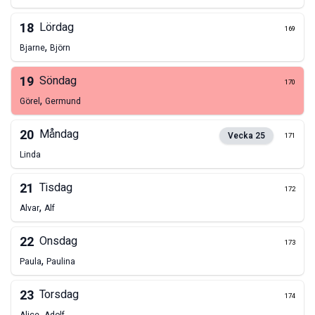
18
Lördag
169
,
Bjarne
Björn
19
Söndag
170
,
Görel
Germund
20
Måndag
Vecka
25
171
Linda
21
Tisdag
172
,
Alvar
Alf
22
Onsdag
173
,
Paula
Paulina
23
Torsdag
174
,