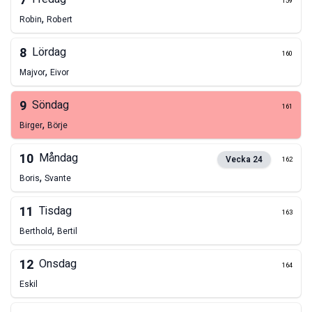
7
159
,
Robin
Robert
8
Lördag
160
,
Majvor
Eivor
9
Söndag
161
,
Birger
Börje
10
Måndag
Vecka
24
162
,
Boris
Svante
11
Tisdag
163
,
Berthold
Bertil
12
Onsdag
164
Eskil