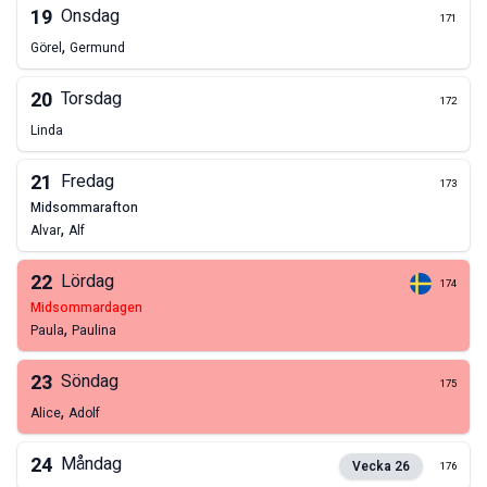
19
Onsdag
171
,
Görel
Germund
20
Torsdag
172
Linda
21
Fredag
173
midsommarafton
,
Alvar
Alf
22
Lördag
174
midsommardagen
,
Paula
Paulina
23
Söndag
175
,
Alice
Adolf
24
Måndag
Vecka
26
176