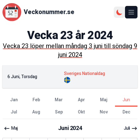
Veckonummer.se
Ope
Vecka
23
år
2024
Vecka
23
löper mellan
måndag 3 juni
till
söndag 9
juni 2024
Sveriges Nationaldag
6 Juni, Torsdag
jan
feb
mar
apr
maj
jun
jul
aug
sep
okt
nov
dec
Juni
2024
Maj
Juli