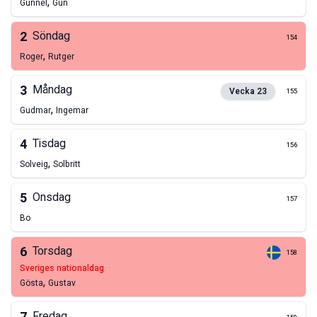
,
Gunnel
Gun
2
Söndag
154
,
Roger
Rutger
3
Måndag
Vecka
23
155
,
Gudmar
Ingemar
4
Tisdag
156
,
Solveig
Solbritt
5
Onsdag
157
Bo
6
Torsdag
158
sveriges nationaldag
,
Gösta
Gustav
Fredag