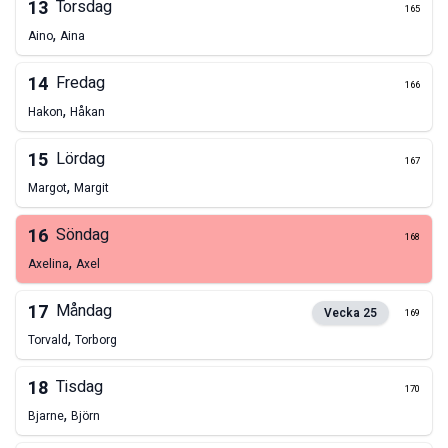
13
Torsdag
165
,
Aino
Aina
14
Fredag
166
,
Hakon
Håkan
15
Lördag
167
,
Margot
Margit
16
Söndag
168
,
Axelina
Axel
17
Måndag
Vecka
25
169
,
Torvald
Torborg
18
Tisdag
170
,
Bjarne
Björn