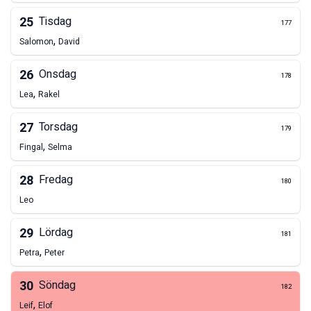
25
Tisdag
177
,
Salomon
David
26
Onsdag
178
,
Lea
Rakel
27
Torsdag
179
,
Fingal
Selma
28
Fredag
180
Leo
29
Lördag
181
,
Petra
Peter
30
Söndag
182
,
Leif
Elof