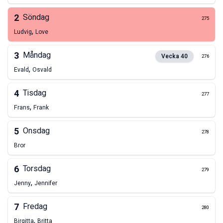
2
Söndag
275
,
Ludvig
Love
3
Måndag
Vecka
40
276
,
Evald
Osvald
4
Tisdag
277
,
Frans
Frank
5
Onsdag
278
Bror
6
Torsdag
279
,
Jenny
Jennifer
7
Fredag
280
,
Birgitta
Britta