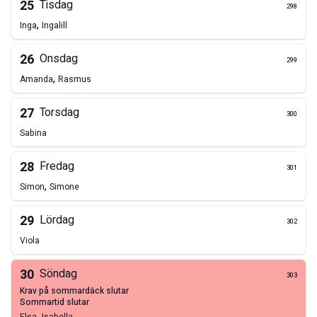
25
Tisdag
298
,
Inga
Ingalill
26
Onsdag
299
,
Amanda
Rasmus
27
Torsdag
300
Sabina
28
Fredag
301
,
Simon
Simone
29
Lördag
302
Viola
30
Söndag
303
krav på sommardäck slutar
sommartid slutar
,