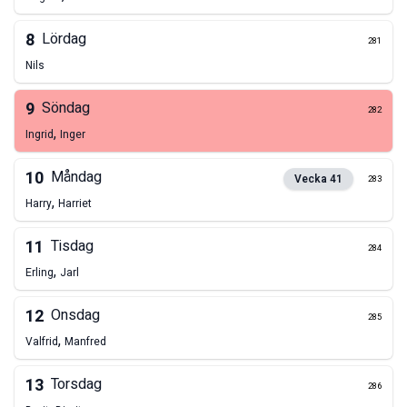
8
Lördag
281
Nils
9
Söndag
282
,
Ingrid
Inger
10
Måndag
Vecka
41
283
,
Harry
Harriet
11
Tisdag
284
,
Erling
Jarl
12
Onsdag
285
,
Valfrid
Manfred
13
Torsdag
286