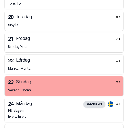
,
Tore
Tor
20
Torsdag
293
Sibylla
21
Fredag
294
,
Ursula
Yrsa
22
Lördag
295
,
Marika
Marita
23
Söndag
296
,
Severin
Sören
24
Måndag
Vecka
43
297
FN-dagen
,
Evert
Eilert