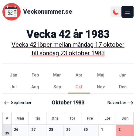
Veckonummer.se
Ope
Vecka
42
år
1983
Vecka
42
löper mellan
måndag 17 oktober
till
söndag 23 oktober 1983
jan
feb
mar
apr
maj
jun
jul
aug
sep
okt
nov
dec
Oktober
1983
September
November
ecka
V
Mån
Tis
Ons
Tor
Fre
Lör
Sön
2
speciella datum
2
speciella datum
2
speciella datum
2
speciella datum
1
speciella datum
2
speciella datum
2
speciell
26
27
28
29
30
1
2
39