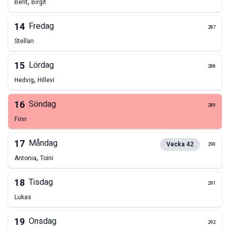
,
Berit
Birgit
14
Fredag
287
Stellan
15
Lördag
288
,
Hedvig
Hillevi
16
Söndag
289
Finn
17
Måndag
Vecka
42
290
,
Antonia
Toini
18
Tisdag
291
Lukas
19
Onsdag
292