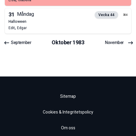
Elsa
Isabella
31
Måndag
Vecka
44
304
halloween
,
Edit
Edgar
Oktober
1983
September
November
Sitemap
Cookies & Integritetspolicy
Om oss