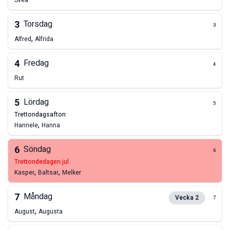
Svea
3
Torsdag
3
,
Alfred
Alfrida
4
Fredag
4
Rut
5
Lördag
5
trettondagsafton
,
Hannele
Hanna
6
Söndag
6
trettondedagen jul
,
,
Kasper
Baltsar
Melker
7
Måndag
Vecka
2
7
,
August
Augusta