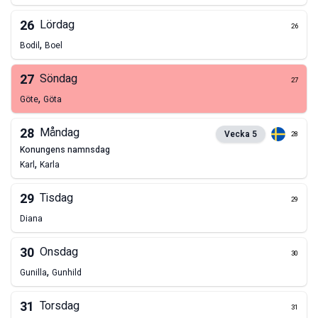
26
Lördag
26
,
Bodil
Boel
27
Söndag
27
,
Göte
Göta
28
Måndag
Vecka
5
28
konungens namnsdag
,
Karl
Karla
29
Tisdag
29
Diana
30
Onsdag
30
,
Gunilla
Gunhild
31
Torsdag
31