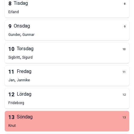
8
Tisdag
8
Erland
9
Onsdag
9
,
Gunder
Gunnar
10
Torsdag
10
,
Sigbritt
Sigurd
11
Fredag
11
,
Jan
Jannike
12
Lördag
12
Frideborg
13
Söndag
13
Knut