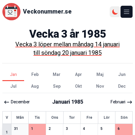
Veckonummer.se
Ope
Vecka
3
år
1985
Vecka
3
löper mellan
måndag 14 januari
till
söndag 20 januari 1985
jan
feb
mar
apr
maj
jun
jul
aug
sep
okt
nov
dec
Januari
1985
December
Februari
ecka
V
Mån
Tis
Ons
Tor
Fre
Lör
Sön
2
speciella datum
1
speciella datum
1
speciella datum
2
speciella datum
1
speciella datum
3
speciella datum
4
speciell
31
1
2
3
4
5
6
1