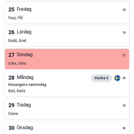
25
Fredag
25
,
Paul
Pål
26
Lördag
26
,
Bodil
Boel
27
Söndag
27
,
Göte
Göta
28
Måndag
Vecka
5
28
konungens namnsdag
,
Karl
Karla
29
Tisdag
29
Diana
30
Onsdag
30