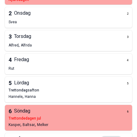
2
Onsdag
2
Svea
3
Torsdag
3
,
Alfred
Alfrida
4
Fredag
4
Rut
5
Lördag
5
trettondagsafton
,
Hannele
Hanna
6
Söndag
6
trettondedagen jul
,
,
Kasper
Baltsar
Melker