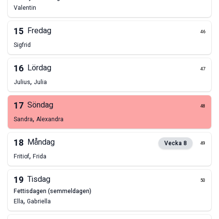
Valentin
15
Fredag
46
Sigfrid
16
Lördag
47
,
Julius
Julia
17
Söndag
48
,
Sandra
Alexandra
18
Måndag
Vecka
8
49
,
Fritiof
Frida
19
Tisdag
50
fettisdagen (semmeldagen)
,
Ella
Gabriella