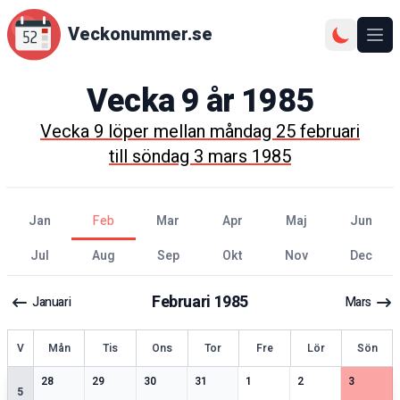
Veckonummer.se
Ope
Vecka
9
år
1985
Vecka
9
löper mellan
måndag 25 februari
till
söndag 3 mars 1985
jan
feb
mar
apr
maj
jun
jul
aug
sep
okt
nov
dec
Februari
1985
Januari
Mars
ecka
V
Mån
Tis
Ons
Tor
Fre
Lör
Sön
3
speciella datum
1
speciella datum
2
speciella datum
2
speciella datum
2
speciella datum
0
speciella datum
2
speciell
28
29
30
31
1
2
3
5