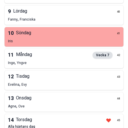
9
Lördag
40
,
Fanny
Franciska
10
Söndag
41
Iris
11
Måndag
Vecka
7
42
,
Inge
Yngve
12
Tisdag
43
,
Evelina
Evy
13
Onsdag
44
,
Agne
Ove
14
Torsdag
45
alla hjärtans dag