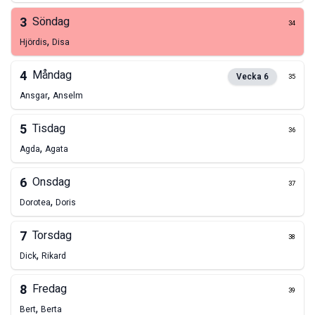
3
Söndag
34
,
Hjördis
Disa
4
Måndag
Vecka
6
35
,
Ansgar
Anselm
5
Tisdag
36
,
Agda
Agata
6
Onsdag
37
,
Dorotea
Doris
7
Torsdag
38
,
Dick
Rikard
8
Fredag
39
,
Bert
Berta