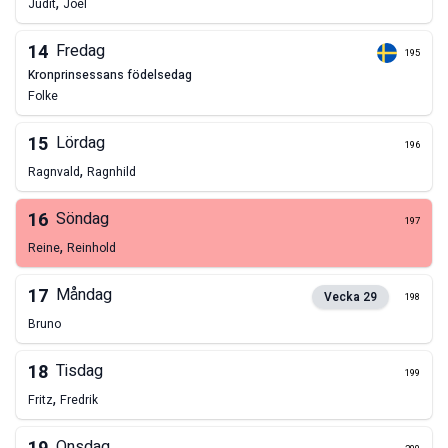
,
Judit
Joel
14
Fredag
195
kronprinsessans födelsedag
Folke
15
Lördag
196
,
Ragnvald
Ragnhild
16
Söndag
197
,
Reine
Reinhold
17
Måndag
Vecka
29
198
Bruno
18
Tisdag
199
,
Fritz
Fredrik
Onsdag