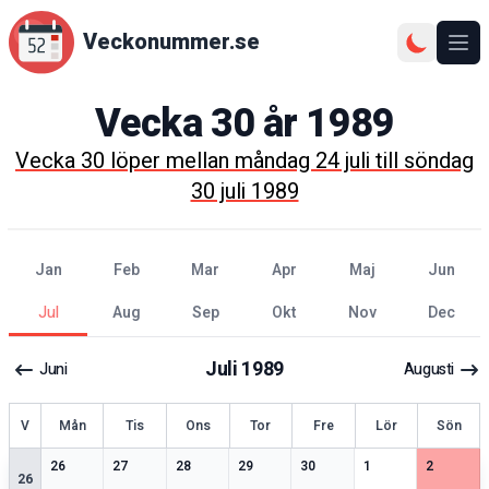
Veckonummer.se
Ope
Vecka
30
år
1989
Vecka
30
löper mellan
måndag 24 juli
till
söndag
30 juli 1989
jan
feb
mar
apr
maj
jun
jul
aug
sep
okt
nov
dec
Juli
1989
Juni
Augusti
ecka
V
Mån
Tis
Ons
Tor
Fre
Lör
Sön
2
speciella datum
2
speciella datum
1
speciella datum
2
speciella datum
2
speciella datum
2
speciella datum
2
speciell
26
27
28
29
30
1
2
26