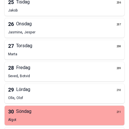
25
Tisdag
206
Jakob
26
Onsdag
207
,
Jasmine
Jesper
27
Torsdag
208
Marta
28
Fredag
209
,
Seved
Botvid
29
Lördag
210
,
Olle
Olof
30
Söndag
211
Algot