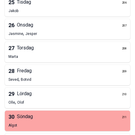
25
Tisdag
206
Jakob
26
Onsdag
207
,
Jasmine
Jesper
27
Torsdag
208
Marta
28
Fredag
209
,
Seved
Botvid
29
Lördag
210
,
Olle
Olof
30
Söndag
211
Algot