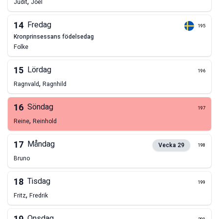
,
Judit
Joel
14
Fredag
195
kronprinsessans födelsedag
Folke
15
Lördag
196
,
Ragnvald
Ragnhild
16
Söndag
197
,
Reine
Reinhold
17
Måndag
Vecka
29
198
Bruno
18
Tisdag
199
,
Fritz
Fredrik
Onsdag