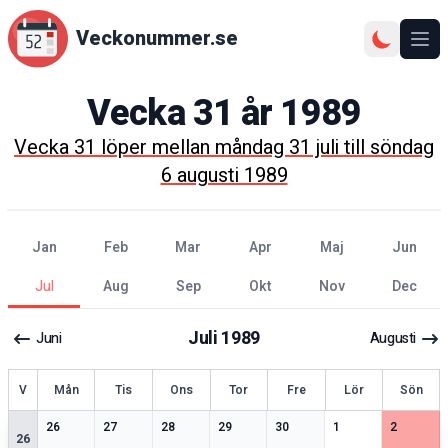
Veckonummer.se
Ope
Vecka
31
år
1989
Vecka
31
löper mellan
måndag 31 juli
till
söndag
6 augusti 1989
jan
feb
mar
apr
maj
jun
jul
aug
sep
okt
nov
dec
Juli
1989
Juni
Augusti
ecka
V
Mån
Tis
Ons
Tor
Fre
Lör
Sön
2
speciella datum
2
speciella datum
1
speciella datum
2
speciella datum
2
speciella datum
2
speciella datum
2
speciell
26
27
28
29
30
1
2
26