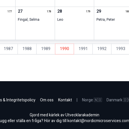
27
28
29
177
178
179
18
Fingal
,
Selma
Leo
Petra
,
Peter
1987
1988
1989
1990
1991
1992
1993
s & Integritetspolicy
Om oss
Kontakt
|
Norge 🇳🇴
Danmark 🇩
Gjord med kärlek av Utvecklarakademin
gg eller ställa en fråga? Hör av dig till
kontakt@nordicmicroservices.co