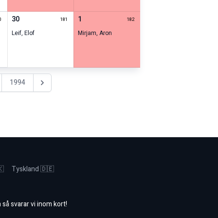
30
1
0
181
182
Leif
,
Elof
Mirjam
,
Aron
1994
Nästa år
🇰
Tyskland 🇩🇪
m
så svarar vi inom kort!