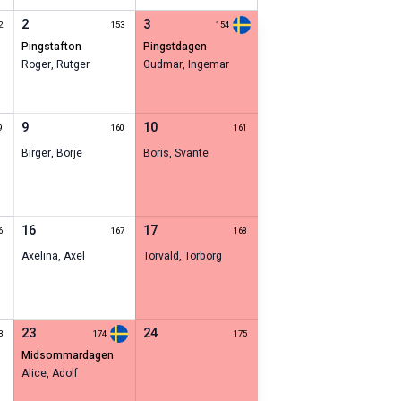
2
3
2
153
154
pingstafton
pingstdagen
Roger
,
Rutger
Gudmar
,
Ingemar
9
10
9
160
161
Birger
,
Börje
Boris
,
Svante
16
17
6
167
168
Axelina
,
Axel
Torvald
,
Torborg
23
24
3
174
175
midsommardagen
Alice
,
Adolf