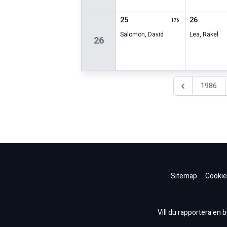
25
26
176
Salomon
,
David
Lea
,
Rakel
26
1986
Föregående år
Sitemap
Cookie
Vill du rapportera en bu