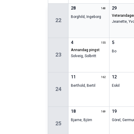
28
29
148
veterandage
Borghild
,
Ingeborg
22
Jeanette
,
Yv
4
5
155
annandag pingst
Bo
23
Solveig
,
Solbritt
11
12
162
Berthold
,
Bertil
Eskil
24
18
19
169
Bjarne
,
Björn
Görel
,
Germu
25