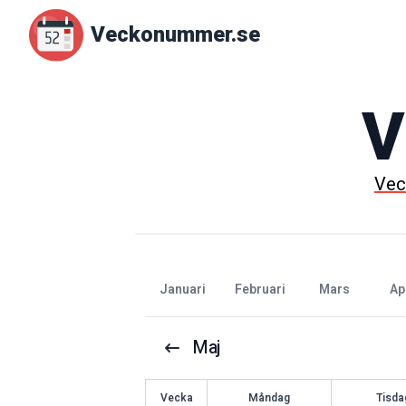
Veckonummer.se
V
Ve
januari
februari
mars
ap
Maj
V
ecka
Måndag
Tisda