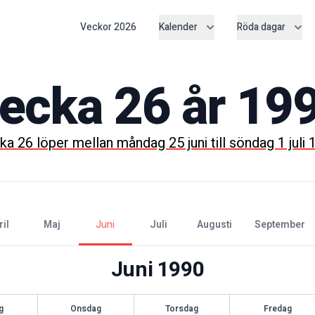
Veckor
2026
Kalender
Röda dagar
ecka
26
år
19
cka
26
löper mellan
måndag 25 juni
till
söndag 1 juli
ril
maj
juni
juli
augusti
september
Juni
1990
g
Onsdag
Torsdag
Fredag