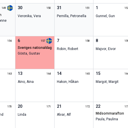
30
31
1
149
150
151
15
n
Veronika
,
Vera
Pernilla
,
Petronella
Gunnel
,
Gun
onne
6
7
8
156
157
158
15
sveriges nationaldag
Robin
,
Robert
Majvor
,
Eivor
Gösta
,
Gustav
13
14
15
163
164
165
16
Aino
,
Aina
Hakon
,
Håkan
Margot
,
Margit
20
21
22
170
171
172
17
midsommarafton
nd
Linda
Alvar
,
Alf
Paula
,
Paulina