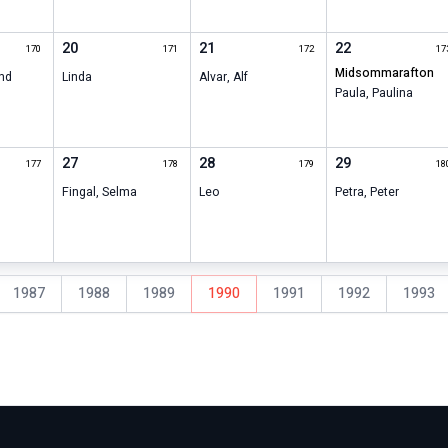
20
21
22
170
171
172
17
midsommarafton
nd
Linda
Alvar
,
Alf
Paula
,
Paulina
27
28
29
177
178
179
18
Fingal
,
Selma
Leo
Petra
,
Peter
1987
1988
1989
1990
1991
1992
1993