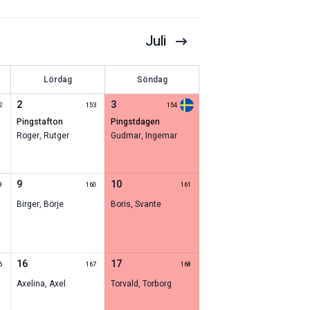
Juli
Lördag
Söndag
2
3
2
153
154
pingstafton
pingstdagen
Roger
,
Rutger
Gudmar
,
Ingemar
9
10
9
160
161
Birger
,
Börje
Boris
,
Svante
16
17
6
167
168
Axelina
,
Axel
Torvald
,
Torborg