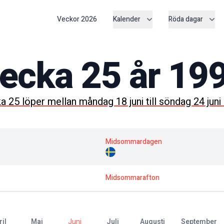
Veckor
2026
Kalender
Röda dagar
ecka
25
år
19
ka
25
löper mellan
måndag 18 juni
till
söndag 24 juni
Midsommardagen
Midsommarafton
ril
maj
juni
juli
augusti
september