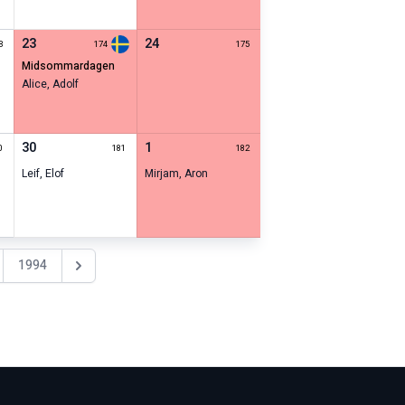
23
24
3
174
175
midsommardagen
Alice
,
Adolf
30
1
0
181
182
Leif
,
Elof
Mirjam
,
Aron
1994
Nästa år