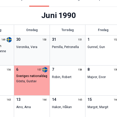
Juni
1990
g
Onsdag
Torsdag
Fredag
30
31
1
149
150
151
15
n
Veronika
,
Vera
Pernilla
,
Petronella
Gunnel
,
Gun
onne
6
7
8
156
157
158
15
sveriges nationaldag
Robin
,
Robert
Majvor
,
Eivor
Gösta
,
Gustav
13
14
15
163
164
165
16
Aino
,
Aina
Hakon
,
Håkan
Margot
,
Margit