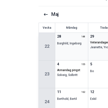
Maj
V
ecka
Måndag
Tisda
28
29
148
veterandage
Borghild
,
Ingeborg
22
Jeanette
,
Yv
4
5
155
annandag pingst
Bo
23
Solveig
,
Solbritt
11
12
162
Berthold
,
Bertil
Eskil
24