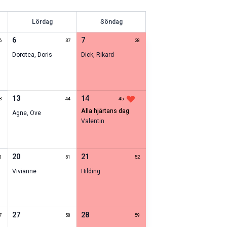
Lördag
Söndag
6
7
6
37
38
Dorotea
,
Doris
Dick
,
Rikard
13
14
3
44
45
alla hjärtans dag
Agne
,
Ove
Valentin
20
21
0
51
52
Vivianne
Hilding
27
28
7
58
59