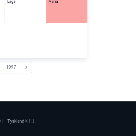
Lage
Maria
1997
Nästa år
🇰
Tyskland 🇩🇪