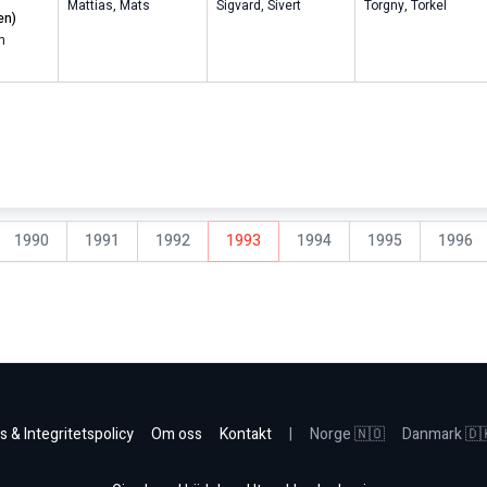
Mattias
,
Mats
Sigvard
,
Sivert
Torgny
,
Torkel
en)
n
1990
1991
1992
1993
1994
1995
1996
s & Integritetspolicy
Om oss
Kontakt
|
Norge 🇳🇴
Danmark 🇩