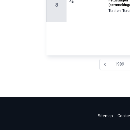
fettisdagen
Pia
8
(semmeldag
Torsten
,
Toru
1989
Föregående år
Sitemap
Cookie