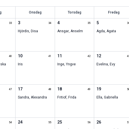
g
Onsdag
Torsdag
Fredag
3
4
5
33
34
35
3
Hjördis
,
Disa
Ansgar
,
Anselm
Agda
,
Agata
10
11
12
40
41
42
4
iska
Iris
Inge
,
Yngve
Evelina
,
Evy
17
18
19
47
48
49
5
Sandra
,
Alexandra
Fritiof
,
Frida
Ella
,
Gabriella
24
25
26
54
55
56
5