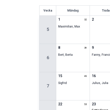
V
ecka
Måndag
Tisda
1
2
32
Maximilian
,
Max
5
8
9
39
Bert
,
Berta
Fanny
,
Franc
6
15
16
46
Sigfrid
Julius
,
Julia
7
22
23
53