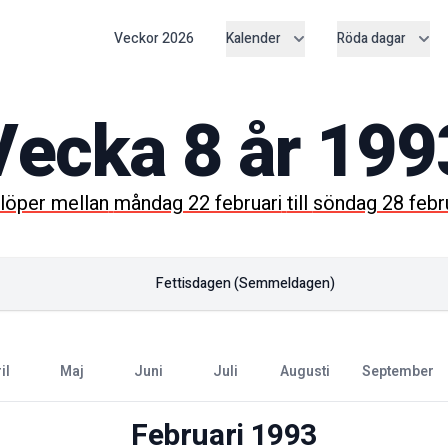
Veckor
2026
Kalender
Röda dagar
Vecka
8
år
199
löper mellan
måndag 22 februari
till
söndag 28 febr
Fettisdagen (semmeldagen)
ril
maj
juni
juli
augusti
september
Februari
1993