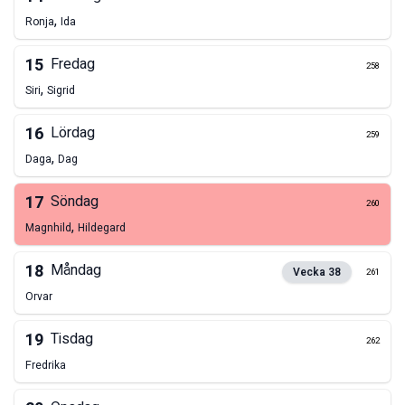
,
Ronja
Ida
15
Fredag
258
,
Siri
Sigrid
16
Lördag
259
,
Daga
Dag
17
Söndag
260
,
Magnhild
Hildegard
18
Måndag
Vecka
38
261
Orvar
19
Tisdag
262
Fredrika