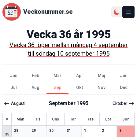
Veckonummer.se
Ope
Vecka
36
år
1995
Vecka
36
löper mellan
måndag 4 september
till
söndag 10 september 1995
jan
feb
mar
apr
maj
jun
jul
aug
sep
okt
nov
dec
September
1995
Augusti
Oktober
ecka
V
Mån
Tis
Ons
Tor
Fre
Lör
Sön
2
speciella datum
2
speciella datum
2
speciella datum
2
speciella datum
2
speciella datum
2
speciella datum
2
speciell
28
29
30
31
1
2
3
35