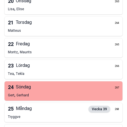
20
Onsdag
263
,
Lisa
Elise
21
Torsdag
264
Matteus
22
Fredag
265
,
Moritz
Maurits
23
Lördag
266
,
Tea
Tekla
24
Söndag
267
,
Gert
Gerhard
25
Måndag
Vecka
39
268
Tryggve