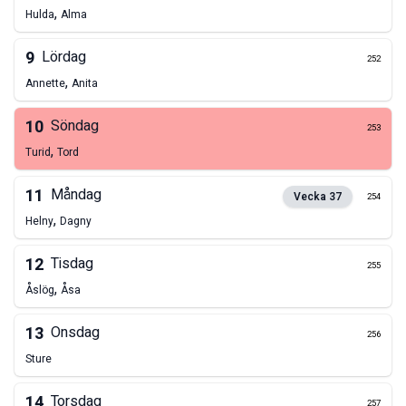
,
Hulda
Alma
9
Lördag
252
,
Annette
Anita
10
Söndag
253
,
Turid
Tord
11
Måndag
Vecka
37
254
,
Helny
Dagny
12
Tisdag
255
,
Åslög
Åsa
13
Onsdag
256
Sture
14
Torsdag
257