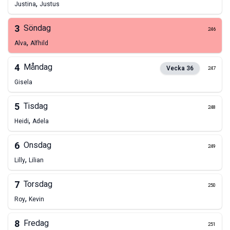
,
Justina
Justus
3
Söndag
246
,
Alva
Alfhild
4
Måndag
Vecka
36
247
Gisela
5
Tisdag
248
,
Heidi
Adela
6
Onsdag
249
,
Lilly
Lilian
7
Torsdag
250
,
Roy
Kevin
8
Fredag
251