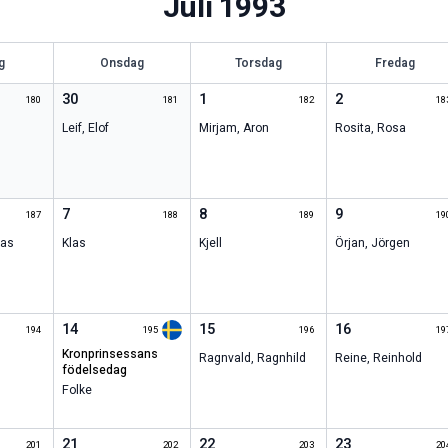
Juli
1993
g
Onsdag
Torsdag
Fredag
30
1
2
180
181
182
18
Leif
,
Elof
Mirjam
,
Aron
Rosita
,
Rosa
7
8
9
187
188
189
19
ias
Klas
Kjell
Örjan
,
Jörgen
14
15
16
194
195
196
19
kronprinsessans
Ragnvald
,
Ragnhild
Reine
,
Reinhold
födelsedag
Folke
21
22
23
201
202
203
20