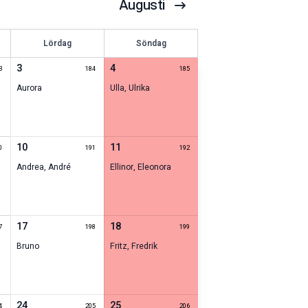
Augusti
Lördag
Söndag
3
4
3
184
185
Aurora
Ulla
,
Ulrika
10
11
0
191
192
Andrea
,
André
Ellinor
,
Eleonora
17
18
7
198
199
Bruno
Fritz
,
Fredrik
24
25
4
205
206