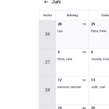
Juni
V
ecka
Måndag
Tisda
28
29
179
Leo
Petra
,
Peter
26
5
6
186
Ritva
,
Laila
Jessika
,
Esa
27
12
13
193
Hermine
,
Herman
Judit
,
Joel
28
19
20
200