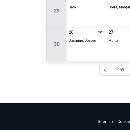
Sara
Greta
,
Margar
29
26
27
207
Jasmine
,
Jesper
Marta
30
1989
Föregående år
Sitemap
Cookie