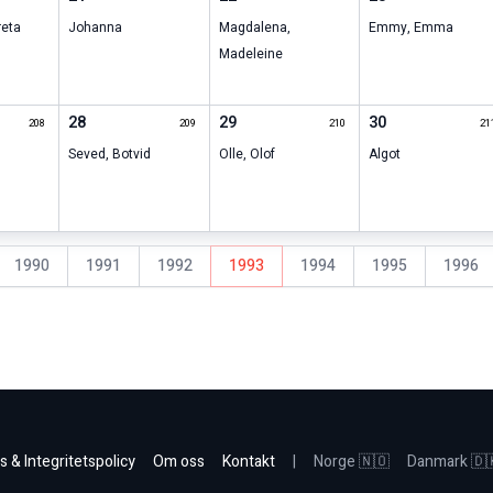
eta
Johanna
Magdalena
,
Emmy
,
Emma
Madeleine
28
29
30
208
209
210
21
Seved
,
Botvid
Olle
,
Olof
Algot
1990
1991
1992
1993
1994
1995
1996
s & Integritetspolicy
Om oss
Kontakt
|
Norge 🇳🇴
Danmark 🇩