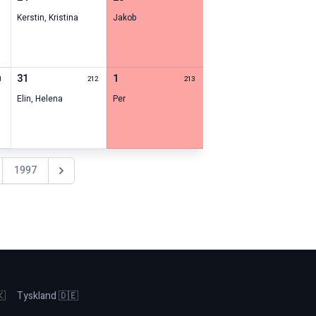
Kerstin
,
Kristina
Jakob
31
1
1
212
213
Elin
,
Helena
Per
1997
Nästa år
🇰
Tyskland 🇩🇪