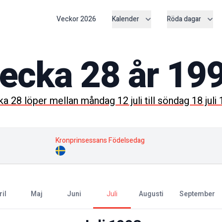
Veckor
2026
Kalender
Röda dagar
ecka
28
år
19
ka
28
löper mellan
måndag 12 juli
till
söndag 18 juli
Kronprinsessans Födelsedag
ril
maj
juni
juli
augusti
september